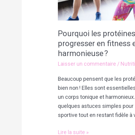
garder
une
silhouette
harmonieuse ?
Pourquoi les protéines
progresser en fitness 
harmonieuse ?
Laisser un commentaire
/
Nutrit
Beaucoup pensent que les protéi
bien non ! Elles sont essentiel
un corps tonique et harmonieux.
quelques astuces simples pour i
sportive tout en restant fidèle à 
Lire la suite »