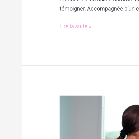
témoigner. Accompagnée d’un co
Lire la suite »
6
activités
physiques
efficaces
à