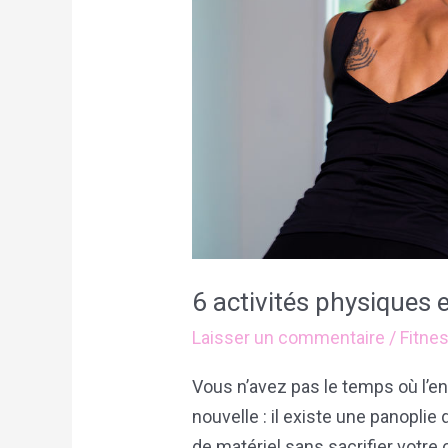
faire
chez
soi
6 activités physiques e
Laisser un commentaire
/
Fitne
Vous n’avez pas le temps où l’en
nouvelle : il existe une panopli
de matériel sans sacrifier votre c