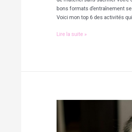
bons formats d’entraînement sel
Voici mon top 6 des activités qui
Lire la suite »
L’importance
d’une
routine
de