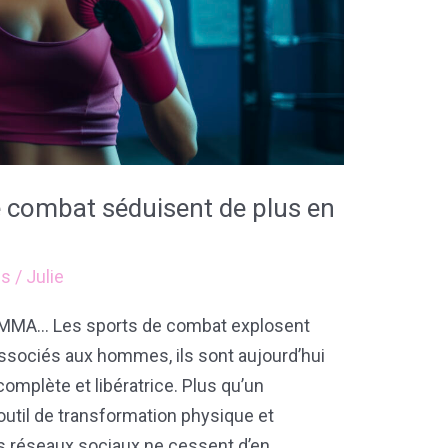
e combat séduisent de plus en
ss
/
Julie
u, MMA… Les sports de combat explosent
sociés aux hommes, ils sont aujourd’hui
omplète et libératrice. Plus qu’un
 outil de transformation physique et
s réseaux sociaux ne cessent d’en