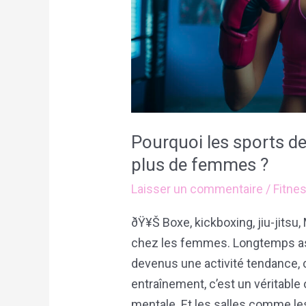
en
plus
de
femmes
?
Pourquoi les sports d
plus de femmes ?
Laisser un commentaire
/
Fitne
ðŸ¥Š Boxe, kickboxing, jiu-jits
chez les femmes. Longtemps as
devenus une activité tendance, c
entraînement, c’est un véritable
mentale. Et les salles comme le